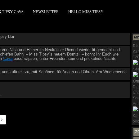
S TIPSY CAVA
NEWSLETTER
HELLO MISS TIPSY
MI
Die
e von Nina und Heiner im Neuköllner Rixdorf wieder fit gemacht und
Kar
Schiefen Bahn’ – Miss Tipsy´s neuem Domizil – könnt Ihr Euch wie
120
en
Cava
beschwipsen, unter Freunden sein und prickelnde Nächte
Se
t und kulturell zu, mit Schönem für Augen und Ohren. Am Wochenende
Öff
Die
Uhr
y…
Son
Anf
Kün
ok
boo
G