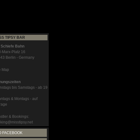
SS TIPSY BAR
 Schiefe Bahn
l-Marx-Platz 16
43 Berlin - Germany
e Map
nungszeiten
nstags bis Samstags - ab 19
ntags & Montags - auf
rage
stler & Bookings:
king@misstipsy.net
O FACEBOOK