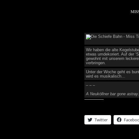
MISS TIPSY BAR
MIS
Wir haben die alte Kegelstub
etwas umdekoriert. Auf der ‘
gewohnt mit unserem lecker
verbringen.
Unter der Woche geht es bun
wird es musikalisch…
– – –
A Neuköllner bar gone astra
Share this:
Twitter
Facebo