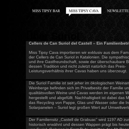
MISS TIPSY BAR
MISS TIPSY CAVA
NEWSLETTE
Über Suriol
Cellers de Can Suriol del Castell – Ein Familienbetr
Miss Tipsy Cava importieren wir exklusiv aus dem Fami
der Cellers de Can Suriol in Katalonien. Die sympathis
und ihre Gastfreundschaft, sowie der überschaubare B
dessen Tradition und nicht zuletzt natürlich das Preis-
Leistungsverhältnis ihrer Cavas haben uns überzeugt.
Die Suriol Familie ist seit jeher im ökologischen Weinan
Weinberge befinden sich im Privatbesitz der Familie un
qualitätsvollen Weine und Cavas werden im eigenen We
hergestellt und abgefüllt. Nachhaltigkeit ist dabei das M
das Recycling von Pappe, Glas und Wasser oder die Ins
Solarpanelen – Suriol legt großen Wert auf Umweltvertr
Der Familiensitz „Castell de Grabuac“ wird 1197 AD z
historisch erwähnt und dessen Wappen prägt bis heute 